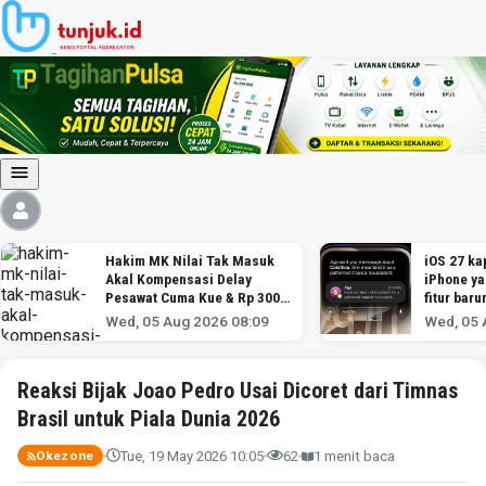
Hakim MK Nilai Tak Masuk
iOS 27 kap
Akal Kompensasi Delay
iPhone y
Pesawat Cuma Kue & Rp 300
fitur baru
Ribu
Wed, 05 Aug 2026 08:09
Wed, 05 
Reaksi Bijak Joao Pedro Usai Dicoret dari Timnas
Brasil untuk Piala Dunia 2026
Tue, 19 May 2026 10:05
62
1 menit baca
Okezone