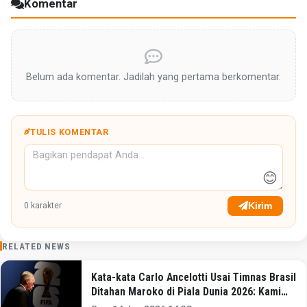
Komentar
Belum ada komentar. Jadilah yang pertama berkomentar.
TULIS KOMENTAR
😊
Kirim
0
karakter
RELATED NEWS
Kata-kata Carlo Ancelotti Usai Timnas Brasil
Ditahan Maroko di Piala Dunia 2026: Kami
Bisa Lebih Baik!