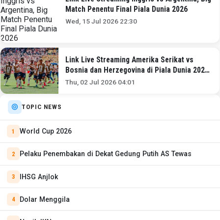
Match Penentu Final Piala Dunia 2026
Wed, 15 Jul 2026 22:30
Link Live Streaming Amerika Serikat vs
Bosnia dan Herzegovina di Piala Dunia 2026:
Pasukan Pochettino Menang 2-0?
Thu, 02 Jul 2026 04:01
TOPIC NEWS
World Cup 2026
Pelaku Penembakan di Dekat Gedung Putih AS Tewas
IHSG Anjlok
Dolar Menggila