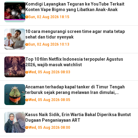
Komdigi Layangkan Teguran ke YouTube Terkait
Konten Vape Bigmo yang Libatkan Anak-Anak
Sun, 02 Aug 2026 18:15
10 cara mengurangi screen time agar mata tetap
sehat dan tidur nyenyak
Sun, 02 Aug 2026 10:13
Top 10 film Netflix Indonesia terpopuler Agustus
2026, wajib masuk watchlist
Wed, 05 Aug 2026 08:03
Ancaman terhadap kapal tanker di Timur Tengah
terburuk sejak perang melawan Iran dimulai,
menurut analis
Wed, 05 Aug 2026 08:05
Kasus Naik Sidik, Erin Wartia Bakal Diperiksa Buntut
Dugaan Penganiayaan ART
Wed, 05 Aug 2026 08:00