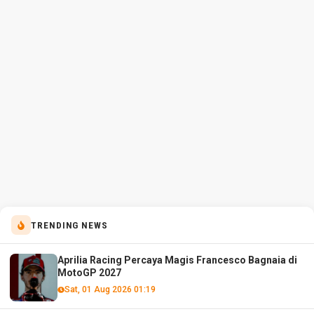
TRENDING NEWS
Aprilia Racing Percaya Magis Francesco Bagnaia di
MotoGP 2027
Sat, 01 Aug 2026 01:19