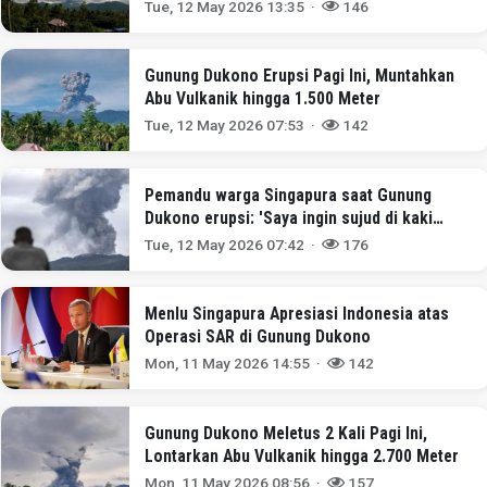
Tue, 12 May 2026 13:35 ·
146
Gunung Dukono Erupsi Pagi Ini, Muntahkan
Abu Vulkanik hingga 1.500 Meter
Tue, 12 May 2026 07:53 ·
142
Pemandu warga Singapura saat Gunung
Dukono erupsi: 'Saya ingin sujud di kaki
orang tuanya untuk minta maaf'
Tue, 12 May 2026 07:42 ·
176
Menlu Singapura Apresiasi Indonesia atas
Operasi SAR di Gunung Dukono
Mon, 11 May 2026 14:55 ·
142
Gunung Dukono Meletus 2 Kali Pagi Ini,
Lontarkan Abu Vulkanik hingga 2.700 Meter
Mon, 11 May 2026 08:56 ·
157