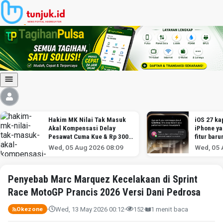
Hakim MK Nilai Tak Masuk
iOS 27 kap
Akal Kompensasi Delay
iPhone y
Pesawat Cuma Kue & Rp 300
fitur baru
Ribu
Wed, 05 Aug 2026 08:09
Wed, 05 
Penyebab Marc Marquez Kecelakaan di Sprint
Race MotoGP Prancis 2026 Versi Dani Pedrosa
Wed, 13 May 2026 00:12
152
1 menit baca
Okezone