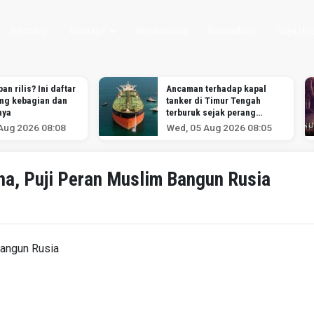
Teknologi
Olahraga
Internasional
Kriminalitas
Gaya Hid
an rilis? Ini daftar
Ancaman terhadap kapal
ang kebagian dan
tanker di Timur Tengah
nya
terburuk sejak perang
melawan Iran dimulai,
Aug 2026 08:08
Wed, 05 Aug 2026 08:05
menurut analis
ha, Puji Peran Muslim Bangun Rusia