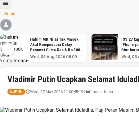
Home
Nasional
Politik
Ekonomi
Hukum
Hiburan
Hakim MK Nilai Tak Masuk
iOS 27 kap
Akal Kompensasi Delay
iPhone y
Pesawat Cuma Kue & Rp 300
fitur baru
Ribu
Wed, 05 Aug 2026 08:09
Wed, 05 
Vladimir Putin Ucapkan Selamat Idulad
Wed, 27 May 2026 21:00
194
1 menit baca
JPNN