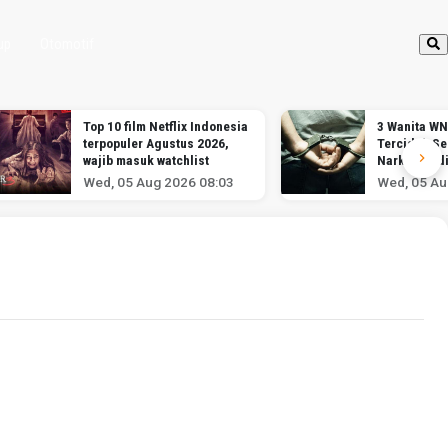
up
Otomotif
Top 10 film Netflix Indonesia
3 Wanita WN
terpopuler Agustus 2026,
Terciduk S
wajib masuk watchlist
Narkotika d
Soekarno-H
Wed, 05 Aug 2026 08:03
Wed, 05 Au