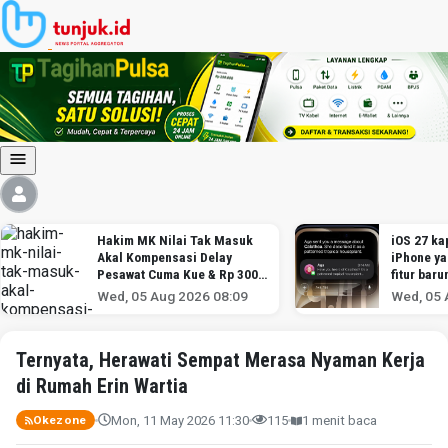
Hakim MK Nilai Tak Masuk
iOS 27 kap
Akal Kompensasi Delay
iPhone y
Pesawat Cuma Kue & Rp 300
fitur baru
Ribu
Wed, 05 Aug 2026 08:09
Wed, 05 
Ternyata, Herawati Sempat Merasa Nyaman Kerja
di Rumah Erin Wartia
Mon, 11 May 2026 11:30
115
1 menit baca
Okezone