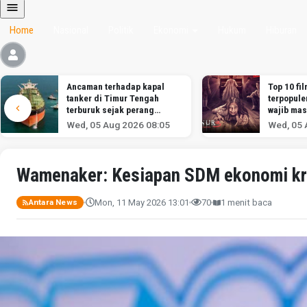
Home
Nasional
Politik
Ekonomi
Hukum
Hiburan
Ancaman terhadap kapal
Top 10 fil
tanker di Timur Tengah
terpopule
terburuk sejak perang
wajib mas
melawan Iran dimulai,
Wed, 05 Aug 2026 08:05
Wed, 05 
menurut analis
Wamenaker: Kesiapan SDM ekonomi krea
Mon, 11 May 2026 13:01
70
1 menit baca
Antara News