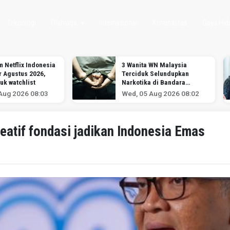
Teknologi
Olahraga
Internasional
Kriminalitas
Gaya Hid
m Netflix Indonesia
3 Wanita WN Malaysia
r Agustus 2026,
Terciduk Selundupkan
uk watchlist
Narkotika di Bandara
Soekarno-Hatta
Aug 2026 08:03
Wed, 05 Aug 2026 08:02
tif fondasi jadikan Indonesia Emas