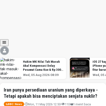
Hakim MK Nilai Tak Masuk
iOS 27 kap
Akal Kompensasi Delay
iPhone y
Pesawat Cuma Kue & Rp 300
fitur baru
Ribu
Wed, 05 Aug 2026 08:09
Wed, 05 
Iran punya persediaan uranium yang diperkaya -
Tetapi apakah bisa menciptakan senjata nuklir?
Mon, 11 May 2026 12:50
110
1 menit baca
BBC News