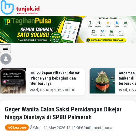
iOS 27 kapan rilis? Ini daftar
Ancaman 
iPhone yang kebagian dan
tanker di
fitur barunya
terburuk 
melawan I
Wed, 05 Aug 2026 08:08
Wed, 05 
menurut a
Geger Wanita Calon Saksi Persidangan Dikejar
hingga Dianiaya di SPBU Palmerah
Mon, 11 May 2026 12:42
64
1 menit baca
Okezone